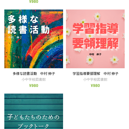
¥
980
多様な読書活動 中村 伸子
学習指導要領理解 中村 伸子
小中学校図書館
小中学校図書館
¥
980
¥
980