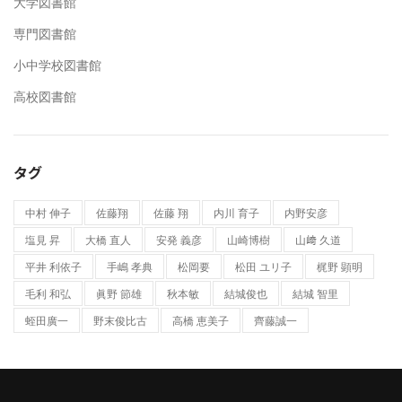
大学図書館
専門図書館
小中学校図書館
高校図書館
タグ
中村 伸子
佐藤翔
佐藤 翔
内川 育子
内野安彦
塩見 昇
大橋 直人
安発 義彦
山崎博樹
山﨑 久道
平井 利依子
手嶋 孝典
松岡要
松田 ユリ子
梶野 顕明
毛利 和弘
眞野 節雄
秋本敏
結城俊也
結城 智⾥
蛭田廣一
野末俊比古
高橋 恵美子
齊藤誠一