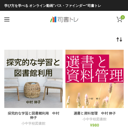
学び方を学べる オンライン動画"パス・ファインダー"司書トレ
0
探究的な学習と図書館利用 中村
選書と資料管理 中村 伸子
伸子
小中学校図書館
小中学校図書館
¥
980