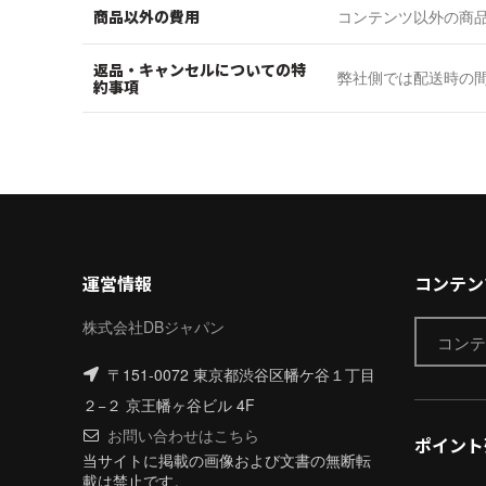
商品以外の費用
コンテンツ以外の商
返品・キャンセルについての特
弊社側では配送時の
約事項
運営情報
コンテン
株式会社DBジャパン
〒151-0072 東京都渋谷区幡ケ谷１丁目
２−２ 京王幡ヶ谷ビル 4F
お問い合わせはこちら
ポイント
当サイトに掲載の画像および文書の無断転
載は禁止です。