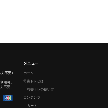
メニュー
入力不要）
ホーム
司書トレとは
も利用可。
入力不要。
司書トレの使い方
コンテンツ
カート