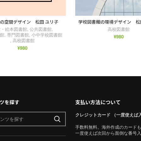
の空間デザイン 松田 ユリ子
学校図書館の環境デザイン 松
童・絵本図書館
,
公共図書館
,
高校図書館
書館
,
専門図書館
,
小中学校図書館
¥
980
,
高校図書館
¥
980
ツを探す
支払い方法について
クレジットカード （一度使えば
手数料無料。海外作成のカード
一度使えば次回から面倒な番号