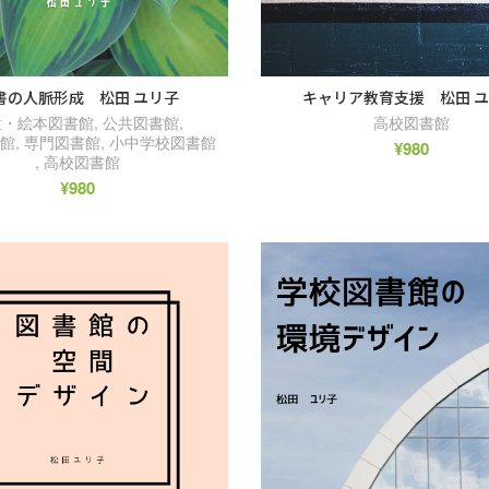
書の人脈形成 松田 ユリ子
キャリア教育支援 松田 
童・絵本図書館
,
公共図書館
,
高校図書館
書館
,
専門図書館
,
小中学校図書館
¥
980
,
高校図書館
¥
980