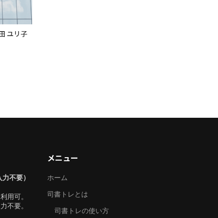
田 ユリ子
メニュー
入力不要）
ホーム
司書トレとは
も利用可。
入力不要。
司書トレの使い方