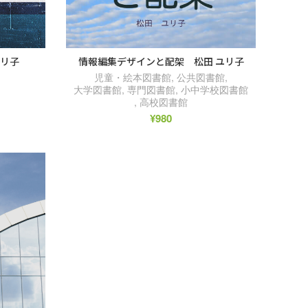
ユリ子
情報編集デザインと配架 松田 ユリ子
児童・絵本図書館
,
公共図書館
,
大学図書館
,
専門図書館
,
小中学校図書館
,
高校図書館
¥
980