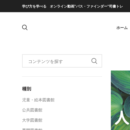
学び方を学べる オンライン動画"パス・ファインダー"司書トレ
ホーム
種別
児童・絵本図書館
公共図書館
大学図書館