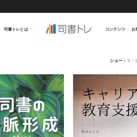
司書トレとは
コンテンツ
お
ショー
9