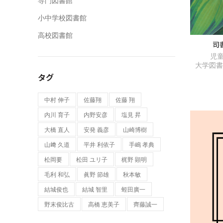
専門図書館
小中学校図書館
高校図書館
司
児
大学図
タグ
中村 伸子
佐藤翔
佐藤 翔
内川 育子
内野安彦
塩見 昇
大橋 直人
安発 義彦
山崎博樹
山﨑 久道
平井 利依子
手嶋 孝典
松岡要
松田 ユリ子
梶野 顕明
毛利 和弘
眞野 節雄
秋本敏
結城俊也
結城 智⾥
蛭田廣一
野末俊比古
高橋 恵美子
齊藤誠一