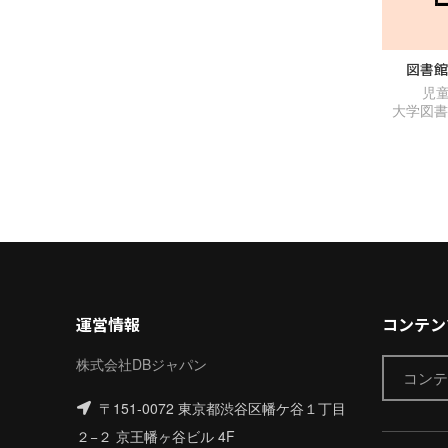
図書館
児
大学図
運営情報
コンテン
株式会社DBジャパン
〒151-0072 東京都渋谷区幡ケ谷１丁目
２−２ 京王幡ヶ谷ビル 4F