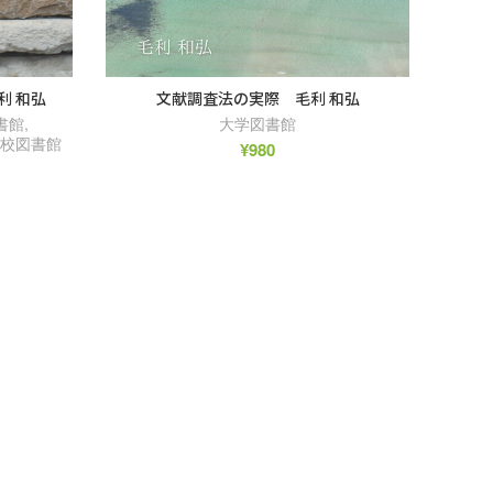
利 和弘
文献調査法の実際 毛利 和弘
書館
,
大学図書館
校図書館
¥
980