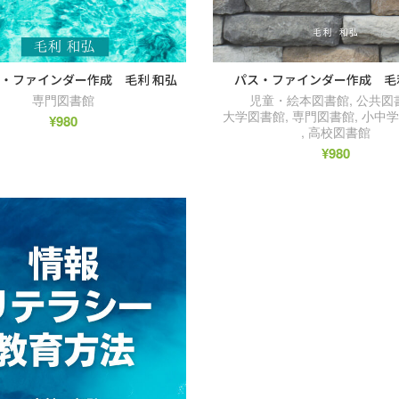
・ファインダー作成 毛利 和弘
パス・ファインダー作成 毛
専門図書館
児童・絵本図書館
,
公共図
大学図書館
,
専門図書館
,
小中学
¥
980
,
高校図書館
¥
980