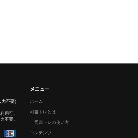
メニュー
入力不要）
ホーム
司書トレとは
も利用可。
入力不要。
司書トレの使い方
コンテンツ