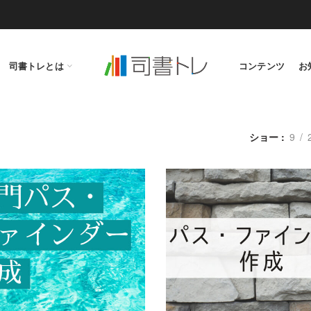
司書トレとは
コンテンツ
お
ショー
9