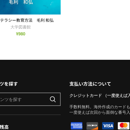
テラシー教育方法 毛利 和弘
大学図書館
¥
980
ツを探す
支払い方法について
クレジットカード （一度使えば
手数料無料。海外作成のカード
一度使えば次回から面倒な番号
残高