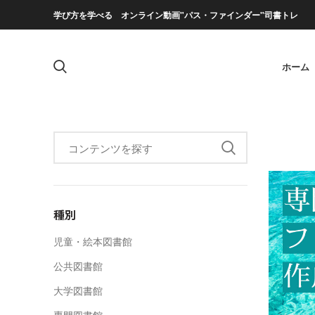
学び方を学べる オンライン動画"パス・ファインダー"司書トレ
ホーム
種別
児童・絵本図書館
公共図書館
大学図書館