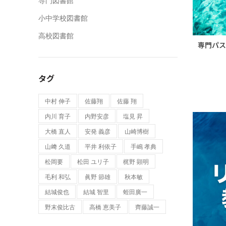
専門図書館
小中学校図書館
高校図書館
専門パス
タグ
中村 伸子
佐藤翔
佐藤 翔
内川 育子
内野安彦
塩見 昇
大橋 直人
安発 義彦
山崎博樹
山﨑 久道
平井 利依子
手嶋 孝典
松岡要
松田 ユリ子
梶野 顕明
毛利 和弘
眞野 節雄
秋本敏
結城俊也
結城 智⾥
蛭田廣一
野末俊比古
高橋 恵美子
齊藤誠一