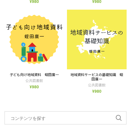
¥
980
¥
980
子ども向け地域資料 蛭田廣一
地域資料サービスの基礎知識 蛭
田廣一
公共図書館
公共図書館
¥
980
¥
980