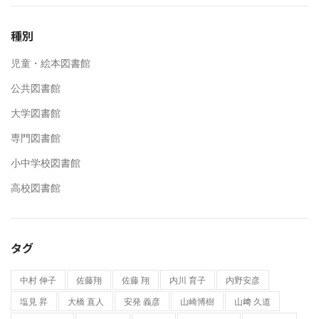
種別
児童・絵本図書館
公共図書館
大学図書館
専門図書館
小中学校図書館
高校図書館
タグ
中村 伸子
佐藤翔
佐藤 翔
内川 育子
内野安彦
塩見 昇
大橋 直人
安発 義彦
山崎博樹
山﨑 久道