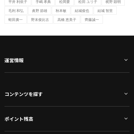
平井 利依子
手嶋 孝典
松岡要
松田 ユリ子
梶野 顕明
毛利 和弘
眞野 節雄
秋本敏
結城俊也
結城 智⾥
蛭田廣一
野末俊比古
高橋 恵美子
齊藤誠一
運営情報
コンテンツを探す
ポイント残高