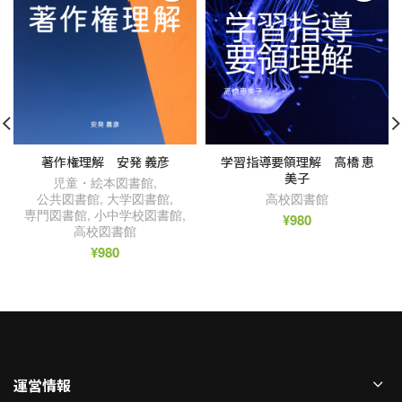
著作権理解 安発 義彦
学習指導要領理解 高橋 恵
美子
児童・絵本図書館
,
公共図書館
,
大学図書館
,
高校図書館
専門図書館
,
小中学校図書館
,
¥
980
高校図書館
¥
980
運営情報