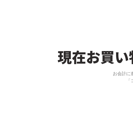
現在お買い
お会計に
「