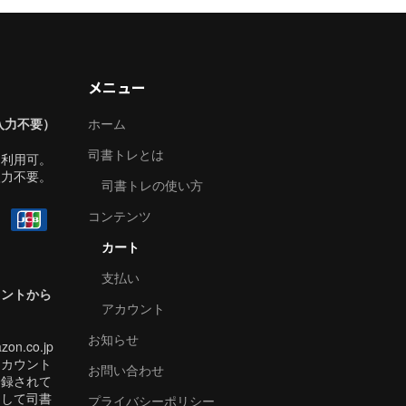
メニュー
入力不要）
ホーム
司書トレとは
も利用可。
入力不要。
司書トレの使い方
コンテンツ
カート
支払い
ウントから
アカウント
お知らせ
zon.co.jp
アカウント
お問い合わせ
登録されて
用して司書
プライバシーポリシー