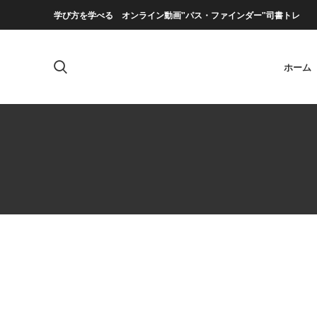
学び方を学べる オンライン動画"パス・ファインダー"司書トレ
ホーム